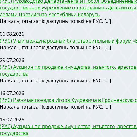
(РУС) Руководство Департамента и Посол Объединённых
государственное учреждение образования «Детский оз
делами Президента Республики Беларусь
На жаль, гэты запіс даступны толькі на РУС. [...]
06.08.2026
(РУС) V-ый международный благотворительный форум «
На жаль, гэты запіс даступны толькі на РУС. [...]
29.07.2026
(РУС) Аукцион по продаже имущества, изъятого, аресто
государства
На жаль, гэты запіс даступны толькі на РУС. [...]
16.07.2026
(РУС) Рабочая поездка Игоря Кудревича в Гродненскую 
На жаль, гэты запіс даступны толькі на РУС. [...]
15.07.2026
(РУС) Аукцион по продаже имущества, изъятого, аресто
государства