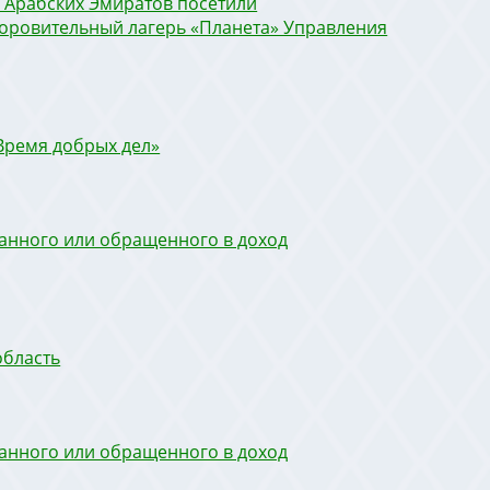
 Арабских Эмиратов посетили
доровительный лагерь «Планета» Управления
Время добрых дел»
ванного или обращенного в доход
область
ванного или обращенного в доход