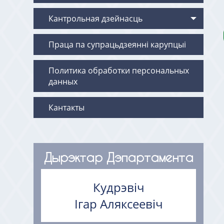
Кантрольная дзейнасць
Праца па супрацьдзеянні карупцыі
Политика обработки персональных
данных
Кантакты
Дырэктар Дэпартамента
Кудрэвіч
Ігар Аляксеевіч