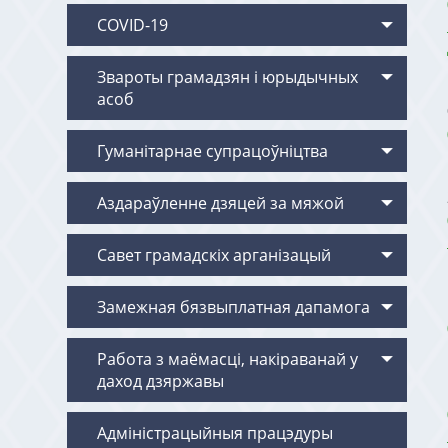
COVID-19
Звароты грамадзян i юрыдычных
асоб
Гуманітарнае супрацоўніцтва
Аздараўленне дзяцей за мяжой
Савет грамадскіх арганізацый
Замежная бязвыплатная дапамога
Работа з маёмасцi, накiраванай у
даход дзяржавы
Адміністрацыйныя працэдуры