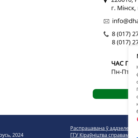
г. Мінск
info@dha
8 (017) 2
8 (017) 2
ЧАС ПРА
Пн-Пт: 09
Распрацавана ў аддзеле we
русь, 2024
ГГУ Кіраўніцтва справамі Пр