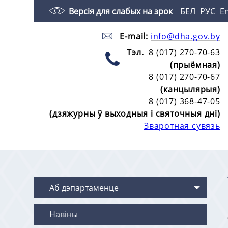
Версія для слабых на зрок
БЕЛ
РУС
E
E-mail:
info@dha.gov.by
Тэл.
8 (017) 270-70-63
(прыёмная)
8 (017) 270-70-67
(канцылярыя)
8 (017) 368-47-05
(дзяжурны ў выходныя і святочныя дні)
Зваротная сувязь
Аб дэпартаменце
Навіны