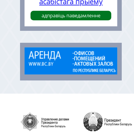
асабістага прыёму
адправіць паведамленне