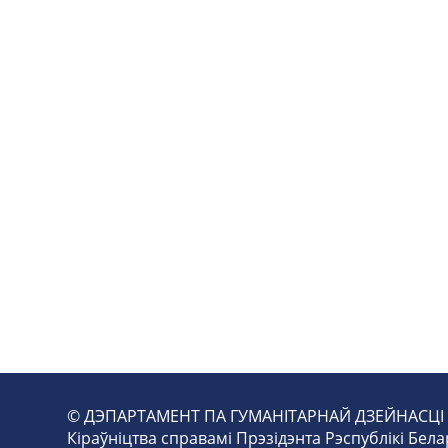
© ДЭПАРТАМЕНТ ПА ГУМАНІТАРНАЙ ДЗЕЙНАСЦІ
Кіраўніцтва справамі Прэзідэнта Рэспублікі Бела