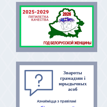
Звароты
грамадзян і
юрыдычных
асоб
Азнаёміцца з правіламі