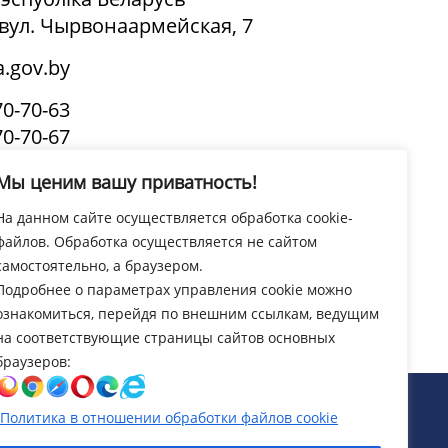
, вул. Чырвонаармейская, 7
.gov.by
70-70-63
70-70-67
(канцылярыя)
Мы ценим вашу приватность!
ЦЫ:
На данном сайте осуществляется обработка cookie-
.00-13.00
файлов. Обработка осуществляется не сайтом
14.00-18.00
самостоятельно, а браузером.
Подробнее о параметрах управления cookie можно
Усе кантакты
ознакомиться, перейдя по внешним ссылкам, ведущим
на соответствующие страницы сайтов основных
браузеров:
b-праектавання і дызайну
Политика в отношении обработки файлов cookie
эзідэнта Рэспублікі Беларусь