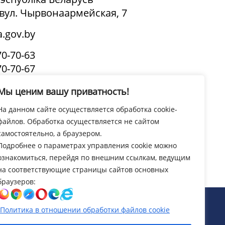
, вул. Чырвонаармейская, 7
.gov.by
70-70-63
70-70-67
(канцылярыя)
Мы ценим вашу приватность!
ЦЫ:
На данном сайте осуществляется обработка cookie-
.00-13.00
файлов. Обработка осуществляется не сайтом
14.00-18.00
самостоятельно, а браузером.
Подробнее о параметрах управления cookie можно
Усе кантакты
ознакомиться, перейдя по внешним ссылкам, ведущим
на соответствующие страницы сайтов основных
браузеров:
b-праектавання і дызайну
Политика в отношении обработки файлов cookie
эзідэнта Рэспублікі Беларусь