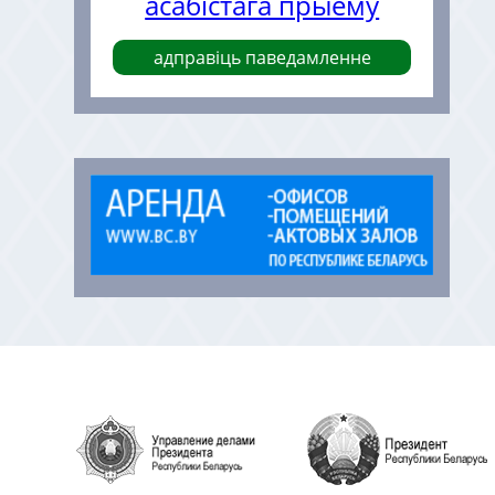
асабістага прыёму
адправіць паведамленне