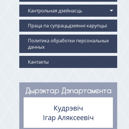
Кантрольная дзейнасць
Праца па супрацьдзеянні карупцыі
Политика обработки персональных
данных
Кантакты
Дырэктар Дэпартамента
Кудрэвіч
Ігар Аляксеевіч