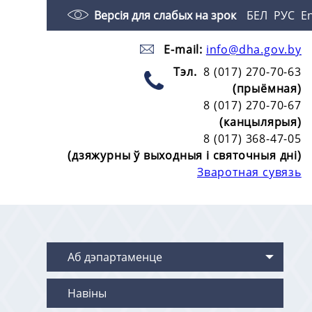
Версія для слабых на зрок
БЕЛ
РУС
E
E-mail:
info@dha.gov.by
Тэл.
8 (017) 270-70-63
(прыёмная)
8 (017) 270-70-67
(канцылярыя)
8 (017) 368-47-05
(дзяжурны ў выходныя і святочныя дні)
Зваротная сувязь
Аб дэпартаменце
Навіны