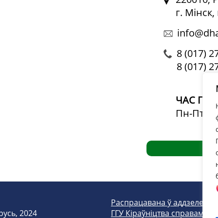
г. Мінск
info@dha
8 (017) 2
8 (017) 2
ЧАС ПРА
Пн-Пт: 09
Распрацавана ў аддзеле we
русь, 2024
ГГУ Кіраўніцтва справамі Пр