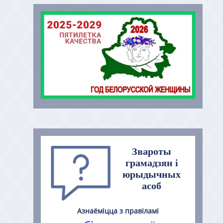
Звароты
грамадзян і
юрыдычных
асоб
Азнаёміцца з правіламі