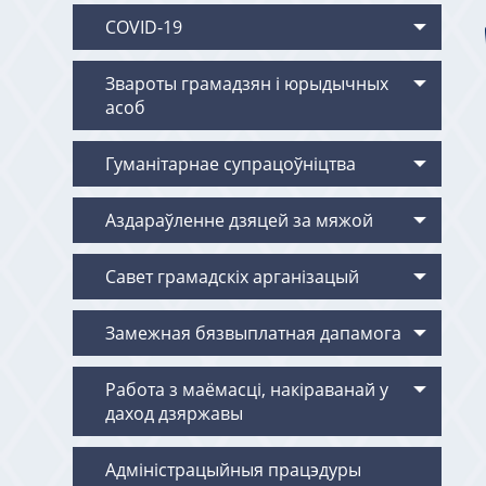
COVID-19
Звароты грамадзян i юрыдычных
асоб
Гуманітарнае супрацоўніцтва
Аздараўленне дзяцей за мяжой
Савет грамадскіх арганізацый
Замежная бязвыплатная дапамога
Работа з маёмасцi, накiраванай у
даход дзяржавы
Адміністрацыйныя працэдуры