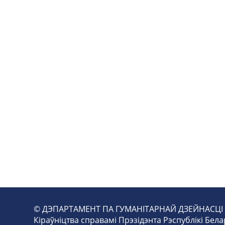
© ДЭПАРТАМЕНТ ПА ГУМАНІТАРНАЙ ДЗЕЙНАСЦІ
Кіраўніцтва справамі Прэзідэнта Рэспублікі Бела