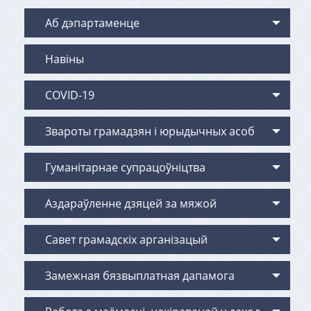
Аб дэпартаменце
Навіны
COVID-19
Звароты грамадзян i юрыдычных асоб
Гуманітарнае супрацоўніцтва
Аздараўленне дзяцей за мяжой
Савет грамадскіх арганізацый
Замежная бязвыплатная дапамога