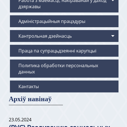
Работа з маёмасцi, накiраванай у даход
дзяржавы
Адміністрацыйныя працэдуры
Кантрольная дзейнасць
Праца па супрацьдзеянні карупцыі
Политика обработки персональных
данных
Кантакты
Архіў навінаў
23.05.2024