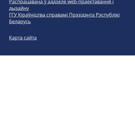
Распрацавана ў аддзеле web-праектавання і
дызайну
ГГУ Кіраўніцтва справамі Прэзідэнта Рэспублікі
Беларусь
Карта сайта