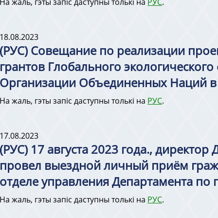
На жаль, гэты запіс даступны толькі на
РУС
.
18.08.2023
(РУС) Совещание по реализации про
грантов Глобального экологического
Организации Объединенных Наций в 
На жаль, гэты запіс даступны толькі на
РУС
.
17.08.2023
(РУС) 17 августа 2023 года., директор
провел выездной личный приём гра
отделе управления Департамента по 
На жаль, гэты запіс даступны толькі на
РУС
.