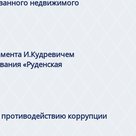
ованного недвижимого
амента И.Кудревичем
вания «Руденская
о противодействию коррупции