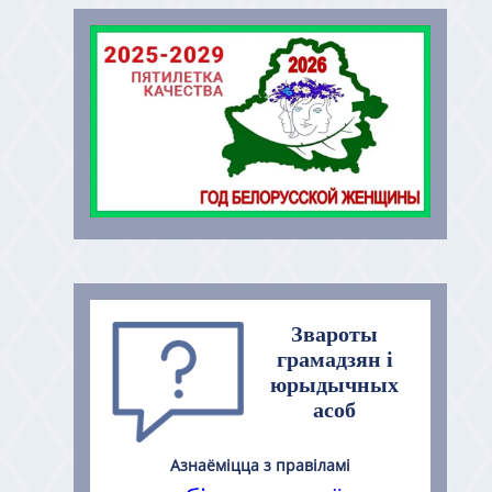
Звароты
грамадзян і
юрыдычных
асоб
Азнаёміцца з правіламі