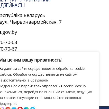
ДЗЕЙНАСЦІ
Рэспубліка Беларусь
, вул. Чырвонаармейская, 7
.gov.by
70-70-63
70-70-67
(канцылярыя)
Мы ценим вашу приватность!
ЦЫ:
На данном сайте осуществляется обработка cookie-
.00-13.00
файлов. Обработка осуществляется не сайтом
14.00-18.00
самостоятельно, а браузером.
Подробнее о параметрах управления cookie можно
Усе кантакты
ознакомиться, перейдя по внешним ссылкам, ведущим
на соответствующие страницы сайтов основных
браузеров: