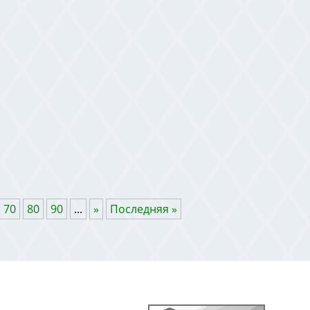
70
80
90
...
»
Последняя »