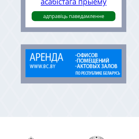
асабістага прыёму
адправіць паведамленне