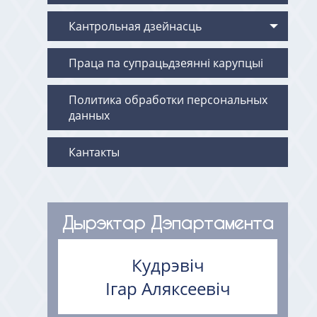
Кантрольная дзейнасць
Праца па супрацьдзеянні карупцыі
Политика обработки персональных
данных
Кантакты
Дырэктар Дэпартамента
Кудрэвіч
Ігар Аляксеевіч