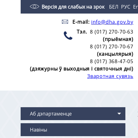
Версія для слабых на зрок
БЕЛ
РУС
E
E-mail:
info@dha.gov.by
Тэл.
8 (017) 270-70-63
(прыёмная)
8 (017) 270-70-67
(канцылярыя)
8 (017) 368-47-05
(дзяжурны ў выходныя і святочныя дні)
Зваротная сувязь
Аб дэпартаменце
Навіны