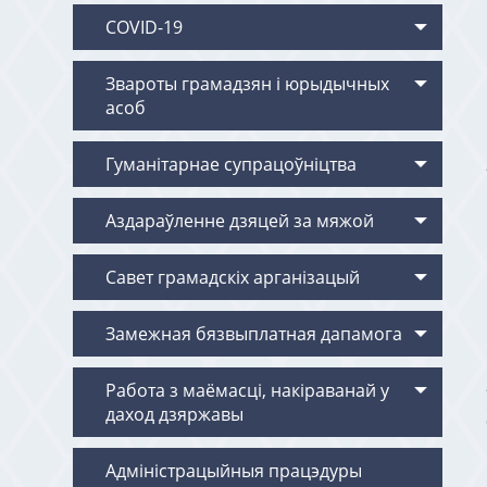
COVID-19
Звароты грамадзян i юрыдычных
асоб
Гуманітарнае супрацоўніцтва
Аздараўленне дзяцей за мяжой
Савет грамадскіх арганізацый
Замежная бязвыплатная дапамога
Работа з маёмасцi, накiраванай у
даход дзяржавы
Адміністрацыйныя працэдуры