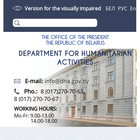
Version for the visually impaired
БЕЛ
РУС
Eng
THE OFFICE OF THE PRESIDENT
THE REPUBLIC OF BELARUS
DEPARTMENT FOR HUMANITARIAN
ACTIVITIES
E-mail:
info@dha.gov.by
Pho.:
8 (017)270-70-63,
8 (017) 270-70-67
WORKING HOURS:
Mo-Fr: 9.00-13.00
14.00-18.00