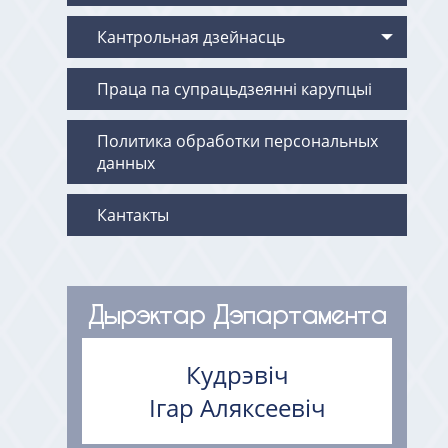
Кантрольная дзейнасць
Праца па супрацьдзеянні карупцыі
Политика обработки персональных
данных
Кантакты
Дырэктар Дэпартамента
Кудрэвіч
Ігар Аляксеевіч