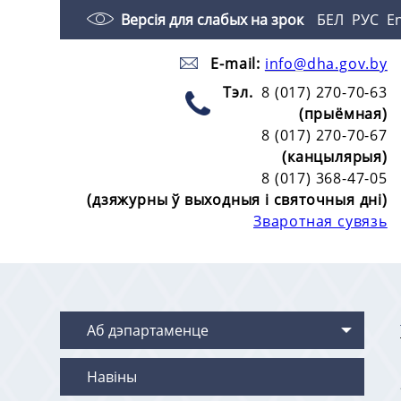
Версія для слабых на зрок
БЕЛ
РУС
E
E-mail:
info@dha.gov.by
Тэл.
8 (017) 270-70-63
(прыёмная)
8 (017) 270-70-67
(канцылярыя)
8 (017) 368-47-05
(дзяжурны ў выходныя і святочныя дні)
Зваротная сувязь
Аб дэпартаменце
Навіны