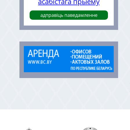
асабістага прыёму
адправіць паведамленне