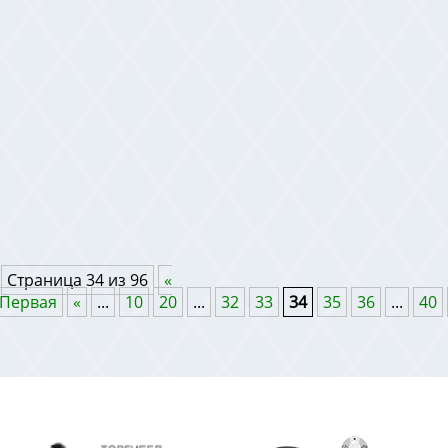
Страница 34 из 96
«
Первая
«
...
10
20
...
32
33
34
35
36
...
40