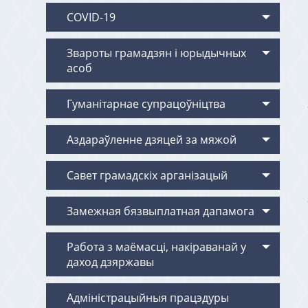
COVID-19
Звароты грамадзян i юрыдычных
асоб
Гуманітарнае супрацоўніцтва
Аздараўленне дзяцей за мяжой
Савет грамадскіх арганізацый
Замежная бязвыплатная дапамога
Работа з маёмасцi, накiраванай у
даход дзяржавы
Адміністрацыйныя працэдуры