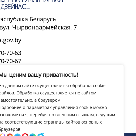
ДЗЕЙНАСЦІ
Рэспубліка Беларусь
, вул. Чырвонаармейская, 7
.gov.by
70-70-63
70-70-67
(канцылярыя)
Мы ценим вашу приватность!
ЦЫ:
На данном сайте осуществляется обработка cookie-
.00-13.00
файлов. Обработка осуществляется не сайтом
14.00-18.00
самостоятельно, а браузером.
Подробнее о параметрах управления cookie можно
Усе кантакты
ознакомиться, перейдя по внешним ссылкам, ведущим
на соответствующие страницы сайтов основных
браузеров: