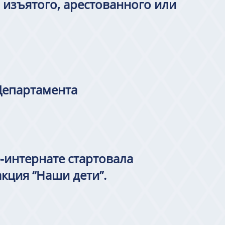
 изъятого, арестованного или
 Департамента
-интернате стартовала
кция “Наши дети”.