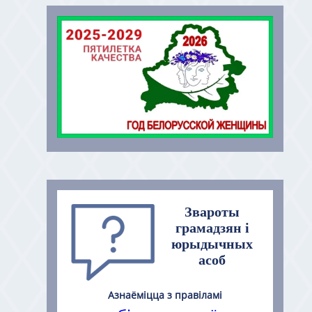
Звароты
грамадзян і
юрыдычных
асоб
Азнаёміцца з правіламі