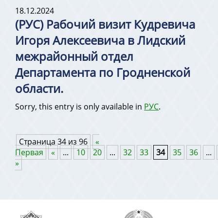
18.12.2024
(РУС) Рабочий визит Кудревича
Игоря Алексеевича в Лидский
межрайонный отдел
Департамента по Гродненской
области.
Sorry, this entry is only available in
РУС
.
Страница 34 из 96
«
Первая
«
...
10
20
...
32
33
34
35
36
...
»