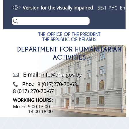
Version for the visually impaired
БЕЛ
РУС
Eng
THE OFFICE OF THE PRESIDENT
THE REPUBLIC OF BELARUS
DEPARTMENT FOR HUMANITARIAN
ACTIVITIES
E-mail:
info@dha.gov.by
Pho.:
8 (017)270-70-63,
8 (017) 270-70-67
WORKING HOURS:
Mo-Fr: 9.00-13.00
14.00-18.00