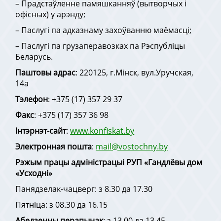
– Прадстаўленне памяшканняў (вытворчых і
офісных) у арэнду;
– Паслугі па адказнаму захоўванню маёмасці;
– Паслугі па грузаперавозках па Рэспубліцы
Беларусь.
Паштовы адрас
: 220125, г.Мінск, вул.Уручская,
14а
Тэлефон
: +375 (17) 357 29 37
Факс
: +375 (17) 357 36 98
Інтэрнэт-сайт
:
www.konfiskat.by
Электронная пошта
:
mail@vostochny.by
Рэжым працы
адміністрацыі РУП «Гандлёвы дом
«Усходні»
Панядзелак-чацверг: з 8.30 да 17.30
Пятніца: з 08.30 да 16.15
Абедзенны перапынак
: з 13.00 да 13.45