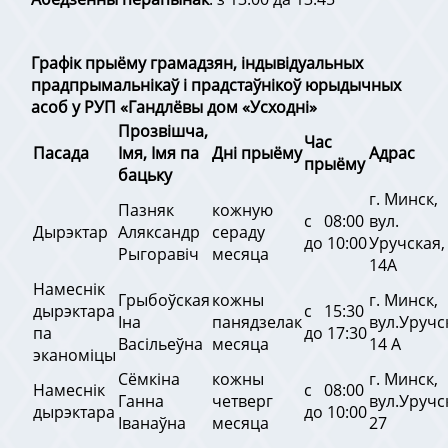
Графік прыёму грамадзян, індывідуальных
прадпрымальнікаў і прадстаўнікоў юрыдычных
асоб у РУП «Гандлёвы дом «Усходні»
Прозвішча,
Час
Пасада
Імя, Імя па
Дні прыёму
Адрас
прыёму
бацьку
г. Минск,
Пазняк
кожную
с 08:00
вул.
Дырэктар
Аляксандр
сераду
до 10:00
Уручская,
Рыгоравіч
месяца
14А
Намеснік
Грыбоўская
кожны
г. Минск,
дырэктара
с 15:30
Іна
панядзелак
вул.Уручс
па
до 17:30
Васільеўна
месяца
14 А
эканоміцы
Сёмкіна
кожны
г. Минск,
Намеснік
с 08:00
Ганна
четверг
вул.Уручс
дырэктара
до 10:00
Іванаўна
месяца
27