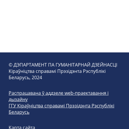
© ДЭПАРТАМЕНТ ПА ГУМАНІТАРНАЙ ДЗЕЙНАСЦІ
Кіраўніцтва справамі Прэзідэнта Рэспублікі
Беларусь, 2024
Распрацавана ў аддзеле web-праектавання і
дызайну
ГГУ Кіраўніцтва справамі Прэзідэнта Рэспублікі
Беларусь
Карта сайта