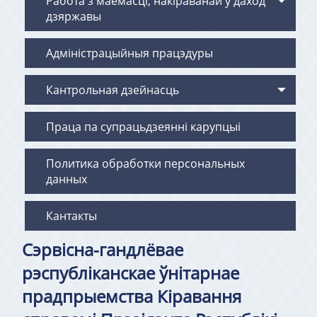
Работа з маёмасцi, накiраванай у даход
дзяржавы
Адміністрацыйныя працэдуры
Кантрольная дзейнасць
Праца па супрацьдзеянні карупцыі
Политика обработки персональных
данных
Кантакты
Сэрвісна-гандлёвае
рэспубліканскае ўнітарнае
прадпрыемства Кіравання