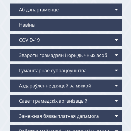
Аб дэпартаменце
Навіны
COVID-19
Звароты грамадзян i юрыдычных асоб
Гуманітарнае супрацоўніцтва
Аздараўленне дзяцей за мяжой
Савет грамадскіх арганізацый
Замежная бязвыплатная дапамога