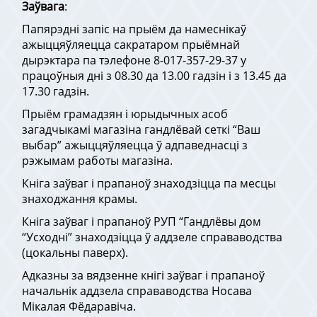
Заўвага
:
Папярэдні запіс на прыём да намеснікаў
ажыццяўляецца сакратаром прыёмнай
дырэктара па тэлефоне 8-017-357-29-37 у
працоўныя дні з 08.30 да 13.00 гадзін і з 13.45 да
17.30 гадзін.
Прыём грамадзян і юрыдычных асоб
загадчыкамі магазіна гандлёвай сеткі “Ваш
выбар” ажыццяўляецца ў адпаведнасці з
рэжымам работы магазіна.
Кніга заўваг і прапаноў знаходзіцца па месцы
знаходжання крамы.
Кніга заўваг і прапаноў РУП “Гандлёвы дом
“Усходні” знаходзіцца ў аддзеле справаводства
(цокальны паверх).
Адказны за вядзенне кнігі заўваг і прапаноў
начальнік аддзела справаводства Носава
Мікалая Фёдаравіча.