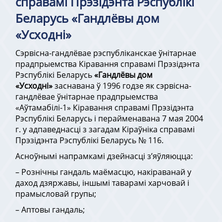
справамі Прэзідэнта Рэспублікі
Беларусь «Гандлёвы дом
«Усходні»
Сэрвісна-гандлёвае рэспубліканскае ўнітарнае
прадпрыемства Кіравання справамі Прэзідэнта
Рэспублікі Беларусь
«Гандлёвы дом
«Усходні»
заснавана ў 1996 годзе як сэрвісна-
гандлёвае ўнітарнае прадпрыемства
«Аўтамабілі-1» Кіравання справамі Прэзідэнта
Рэспублікі Беларусь і перайменавана 7 мая 2004
г. у адпаведнасці з загадам Кіраўніка справамі
Прэзідэнта Рэспублікі Беларусь № 116.
Асноўнымі напрамкамі дзейнасці з’яўляюцца:
– Рознiчны гандаль маёмасцю, накiраванай у
даход дзяржавы, іншымі таварамі харчовай і
прамысловай групы;
– Аптовы гандаль;