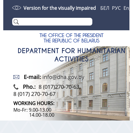
Version for the visually impaired
БЕЛ
РУС
Eng
THE OFFICE OF THE PRESIDENT
THE REPUBLIC OF BELARUS
DEPARTMENT FOR HUMANITARIAN
ACTIVITIES
E-mail:
info@dha.gov.by
Pho.:
8 (017)270-70-63,
8 (017) 270-70-67
WORKING HOURS:
Mo-Fr: 9.00-13.00
14.00-18.00