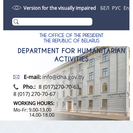
Version for the visually impaired
БЕЛ
РУС
Eng
THE OFFICE OF THE PRESIDENT
THE REPUBLIC OF BELARUS
DEPARTMENT FOR HUMANITARIAN
ACTIVITIES
E-mail:
info@dha.gov.by
Pho.:
8 (017)270-70-63,
8 (017) 270-70-67
WORKING HOURS:
Mo-Fr: 9.00-13.00
14.00-18.00