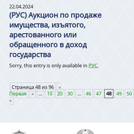
22.04.2024
(РУС) Аукцион по продаже
имущества, изъятого,
арестованного или
обращенного в доход
государства
Sorry, this entry is only available in
РУС
.
Страница 48 из 96
«
Первая
«
...
10
20
30
...
46
47
48
49
50
»