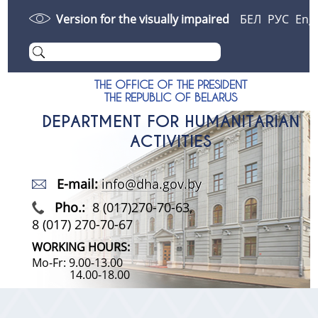
Version for the visually impaired
БЕЛ
РУС
Eng
THE OFFICE OF THE PRESIDENT
THE REPUBLIC OF BELARUS
DEPARTMENT FOR HUMANITARIAN
ACTIVITIES
E-mail:
info@dha.gov.by
Pho.:
8 (017)270-70-63,
8 (017) 270-70-67
WORKING HOURS:
Mo-Fr: 9.00-13.00
14.00-18.00