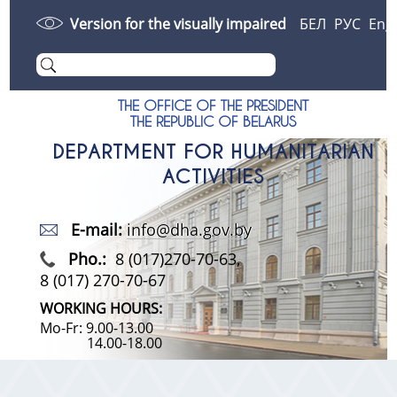
Version for the visually impaired
БЕЛ
РУС
Eng
THE OFFICE OF THE PRESIDENT
THE REPUBLIC OF BELARUS
DEPARTMENT FOR HUMANITARIAN
ACTIVITIES
E-mail:
info@dha.gov.by
Pho.:
8 (017)270-70-63,
8 (017) 270-70-67
WORKING HOURS:
Mo-Fr: 9.00-13.00
14.00-18.00