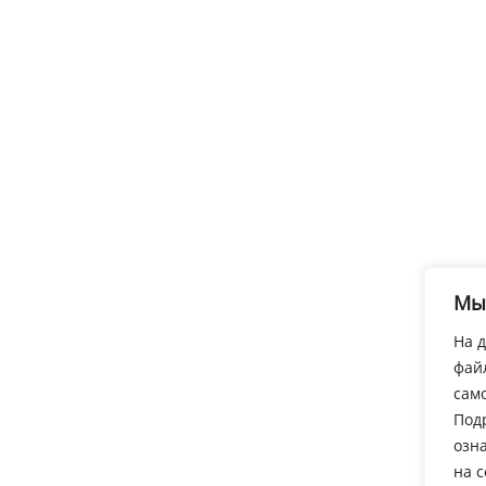
Мы
На д
фай
само
Под
озн
на 