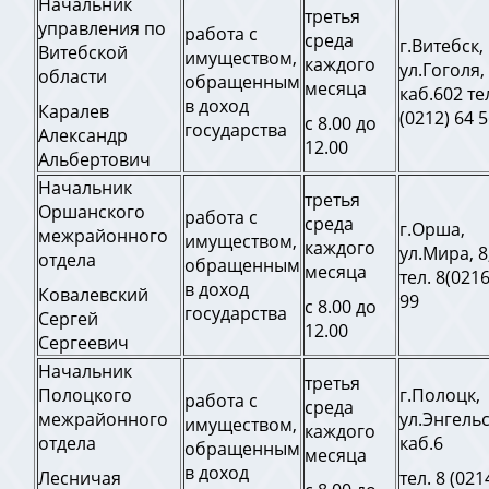
Начальник
третья
управления по
работа с
среда
г.Витебск,
Витебской
имуществом,
каждого
ул.Гоголя, 
области
обращенным
месяца
каб.602 тел
в доход
Каралев
(0212) 64 
с 8.00 до
государства
Александр
12.00
Альбертович
Начальник
третья
Оршанского
работа с
среда
г.Орша,
межрайонного
имуществом,
каждого
ул.Мира, 8
отдела
обращенным
месяца
тел. 8(0216
в доход
Ковалевский
99
с 8.00 до
государства
Сергей
12.00
Сергеевич
Начальник
третья
Полоцкого
г.Полоцк,
работа с
среда
межрайонного
ул.Энгельс
имуществом,
каждого
отдела
каб.6
обращенным
месяца
в доход
Лесничая
тел. 8 (021