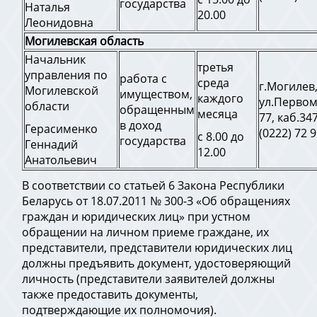
государства
Наталья
20.00
Леонидовна
Могилевская область
Начальник
третья
управления по
работа с
среда
г.Могилев
Могилевской
имуществом,
каждого
ул.Первом
области
обращенным
месяца
77, каб.347
в доход
Герасименко
(0222) 72 
с 8.00 до
государства
Геннадий
12.00
Анатольевич
В соответствии со статьей 6 Закона Республики
Беларусь от 18.07.2011 № 300-З «Об обращениях
граждан и юридических лиц» при устном
обращении на личном приеме граждане, их
представители, представители юридических лиц
должны предъявить документ, удостоверяющий
личность (представители заявителей должны
также предоставить документы,
подтверждающие их полномочия).