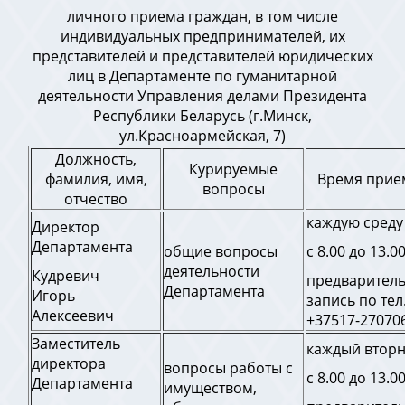
личного приема граждан, в том числе
индивидуальных предпринимателей, их
представителей и представителей юридических
лиц в Департаменте по гуманитарной
деятельности Управления делами Президента
Республики Беларусь (г.Минск,
ул.Красноармейская, 7)
Должность,
Курируемые
фамилия, имя,
Время прие
вопросы
отчество
каждую среду
Директор
Департамента
общие вопросы
с 8.00 до 13.0
деятельности
Кудревич
предварител
Департамента
Игорь
запись по тел
Алексеевич
+37517-27070
Заместитель
каждый втор
директора
вопросы работы с
с 8.00 до 13.0
Департамента
имуществом,