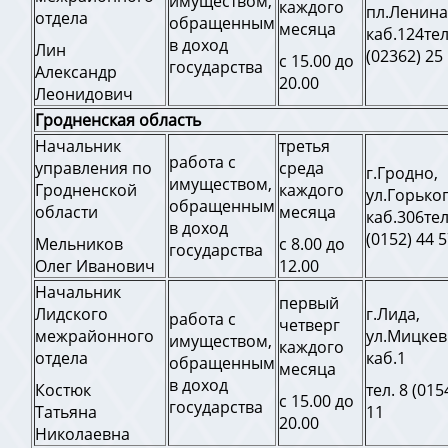
имуществом,
каждого
пл.Ленина,
отдела
обращенным
месяца
каб.124тел
в доход
Лин
(02362) 25
с 15.00 до
государства
Александр
20.00
Леонидович
Гродненская область
Начальник
третья
работа с
управления по
среда
г.Гродно,
имуществом,
Гродненской
каждого
ул.Горьког
обращенным
области
месяца
каб.306тел
в доход
(0152) 44 
Мельников
с 8.00 до
государства
Олег Иванович
12.00
Начальник
первый
Лидского
г.Лида,
работа с
четверг
межрайонного
ул.Мицкев
имуществом,
каждого
отдела
каб.1
обращенным
месяца
в доход
Костюк
тел. 8 (015
с 15.00 до
государства
Татьяна
11
20.00
Николаевна