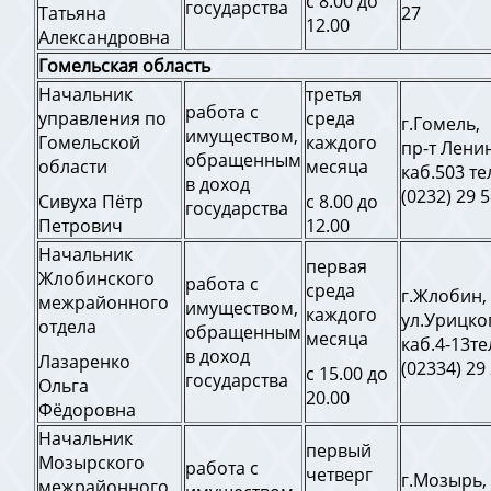
с 8.00 до
государства
Татьяна
27
12.00
Александровна
Гомельская область
Начальник
третья
работа с
управления по
среда
г.Гомель,
имуществом,
Гомельской
каждого
пр-т Ленин
обращенным
области
месяца
каб.503 те
в доход
(0232) 29 
Сивуха Пётр
с 8.00 до
государства
Петрович
12.00
Начальник
первая
Жлобинского
работа с
среда
г.Жлобин,
межрайонного
имуществом,
каждого
ул.Урицког
отдела
обращенным
месяца
каб.4-13те
в доход
Лазаренко
(02334) 29
с 15.00 до
государства
Ольга
20.00
Фёдоровна
Начальник
первый
Мозырского
работа с
четверг
г.Мозырь,
межрайонного