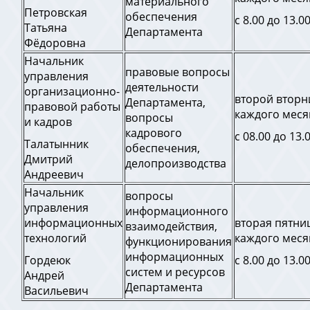
материального
Петровская
обеспечения
с 8.00 до 13.0
Татьяна
Департамента
Фёдоровна
Начальник
правовые вопросы
управления
деятельности
организационно-
второй вторн
Департамента,
правовой работы
каждого меся
вопросы
и кадров
кадрового
с 08.00 до 13.
Талатынник
обеспечения,
Дмитрий
делопроизводства
Андреевич
Начальник
вопросы
управления
информационного
информационных
вторая пятни
взаимодействия,
технологий
каждого меся
функционирования
информационных
Гордеюк
с 8.00 до 13.0
систем и ресурсов
Андрей
Департамента
Васильевич