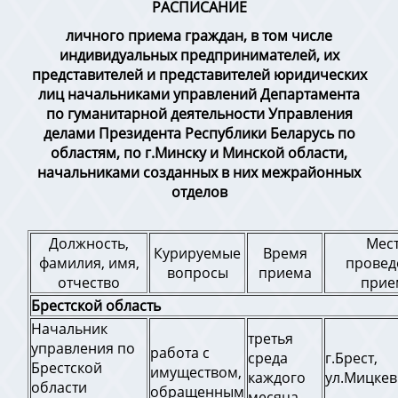
РАСПИСАНИЕ
личного приема граждан, в том числе
индивидуальных предпринимателей, их
представителей и представителей юридических
лиц начальниками управлений Департамента
по гуманитарной деятельности Управления
делами Президента Республики Беларусь по
областям, по г.Минску и Минской области,
начальниками созданных в них межрайонных
отделов
Должность,
Мес
Курируемые
Время
фамилия, имя,
провед
вопросы
приема
отчество
прие
Брестской область
Начальник
третья
управления по
работа с
среда
г.Брест,
Брестской
имуществом,
каждого
ул.Мицкев
области
обращенным
месяца