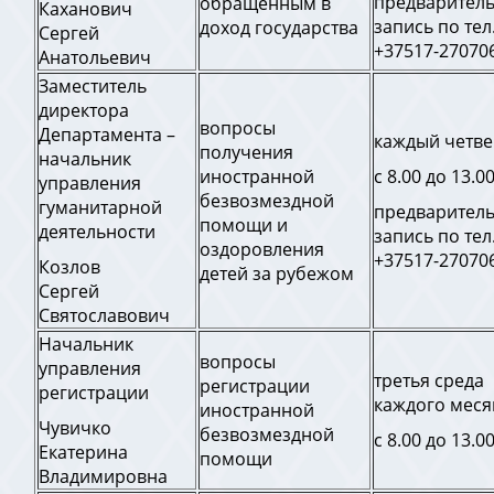
предварител
обращенным в
Каханович
запись по тел
доход государства
Сергей
+37517-27070
Анатольевич
Заместитель
директора
вопросы
Департамента –
каждый четве
получения
начальник
иностранной
с 8.00 до 13.0
управления
безвозмездной
гуманитарной
предварител
помощи и
деятельности
запись по тел
оздоровления
+37517-27070
Козлов
детей за рубежом
Сергей
Святославович
Начальник
вопросы
управления
третья среда
регистрации
регистрации
каждого меся
иностранной
Чувичко
безвозмездной
с 8.00 до 13.0
Екатерина
помощи
Владимировна