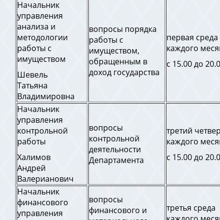
Начальник
управления
анализа и
вопросы порядка
методологии
первая среда
работы с
работы с
каждого меся
имуществом,
имуществом
обращенным в
с 15.00 до 20.
доход государства
Шевель
Татьяна
Владимировна
Начальник
управления
вопросы
контрольной
третий четве
контрольной
работы
каждого меся
деятельности
Халимов
с 15.00 до 20.
Департамента
Андрей
Валерианович
Начальник
вопросы
финансового
третья среда
финансового и
управления
каждого меся