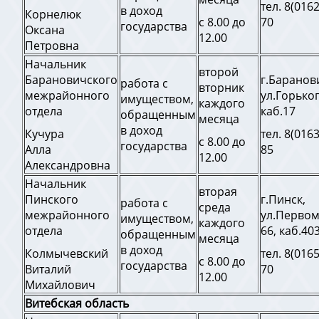
тел. 8(0162
в доход
Корнелюк
с 8.00 до
70
государства
Оксана
12.00
Петровна
Начальник
второй
Барановичского
г.Баранов
работа с
вторник
межрайонного
ул.Горьког
имуществом,
каждого
отдела
каб.17
обращенным
месяца
в доход
Кучура
тел. 8(0163
с 8.00 до
государства
Алла
85
12.00
Александровна
Начальник
вторая
Пинского
г.Пинск,
работа с
среда
межрайонного
ул.Первом
имуществом,
каждого
отдела
66, каб.40
обращенным
месяца
в доход
Колмычевский
тел. 8(0165
с 8.00 до
государства
Виталий
70
12.00
Михайлович
Витебская область