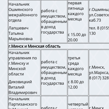
первая
Начальник
пятница
Ошмянского
г.Ошмяны
работа с
каждого
межрайонного
ул.Советск
имуществом,
месяца
отдела
каб.73
обращенным
в доход
Лапшевич
тел. 8 (015
государства
Татьяна
130
с 15.00 до
Марьяновна
20.00
г.Минск и Минская область
Начальник
управления по
третья
работа с
г.Минску и
среда
имуществом,
г.Минск,
Минской
каждого
обращенным
ул.Маркса,
области
месяца
в доход
8 (017) 328
Диковицкий
с 8.00 до
государства
Виталий
12.00
Владимирович
Начальник
Партизанского
четвертый
работа с
г.Минск,