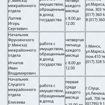
(г.Минска)
четверг
имуществом,
ул.Маркса,
межрайонного
каждого
обращенным
пом. 303 т
отдела
месяца
в доход
(017) 360 
Лаптев
с 8.00 до
государства
8 (017) 360
Игорь
12.00
Сергеевич
Начальник
Фрунзенского
четвертая
работа с
(г.Минска)
пятница
г.Минск,
имуществом,
межрайонного
каждого
ул.Маркса,
обращенным
отдела
месяца
пом.410 те
в доход
(017) 328 
Игнатов
с 8.00 до
государства
Иван
12.00
Владимирович
Начальник
первая
Слуцкого
работа с
среда
г.Слуцк,
межрайонного
имуществом,
каждого
ул.Ленина,
отдела
обращенным
месяца
каб. 706 те
в доход
Елисеева
(01795) 9 
с 15.00 до