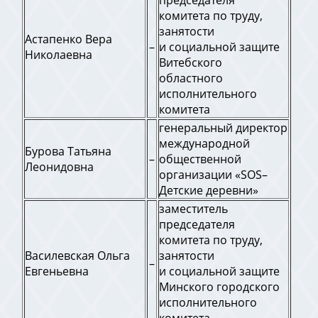
председателя
комитета по труду,
занятости
Астапенко Вера
–
и социальной защите
Николаевна
Витебского
областного
исполнительного
комитета
генеральный директор
международной
Бурова Татьяна
–
общественной
Леонидовна
организации «SOS–
Детские деревни»
заместитель
председателя
комитета по труду,
Василевская Ольга
занятости
–
Евгеньевна
и социальной защите
Минского городского
исполнительного