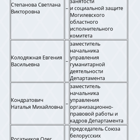
занятости
Степанова Светлана
–
и социальной защите
Викторовна
Могилевского
областного
исполнительного
комитета
заместитель
начальника
Колодяжная Евгения
управления
–
Васильевна
гуманитарной
деятельности
Департамента
заместитель
начальника
Кондратович
управления
–
Наталья Михайловна
организационно-
правовой работы и
кадров Департамента
председатель Союза
белорусских
Рогатников Олег