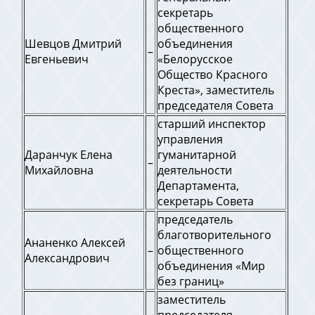
секретарь
общественного
Шевцов Дмитрий
объединения
–
Евгеньевич
«Белорусское
Общество Красного
Креста», заместитель
председателя Совета
старший инспектор
управления
Даранчук Елена
гуманитарной
–
Михайловна
деятельности
Департамента,
секретарь Совета
председатель
благотворительного
Ананенко Алексей
–
общественного
Александрович
объединения «Мир
без границ»
заместитель