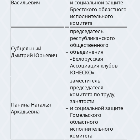
Васильевич
и социальной защите
Брестского областного
исполнительного
комитета
председатель
республиканского
общественного
Субцельный
–
объединения
Дмитрий Юрьевич
«Белорусская
Ассоциация клубов
ЮНЕСКО»
заместитель
председателя
комитета по труду,
занятости
Панина Наталья
–
и социальной защите
Аркадьевна
Гомельского
областного
исполнительного
комитета