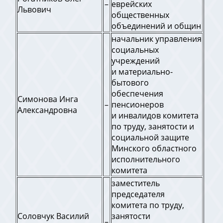
–
еврейских
Львович
общественных
объединений и общин
начальник управления
социальных
учреждений
и материально-
бытового
обеспечения
Симонова Инга
–
пенсионеров
Александровна
и инвалидов комитета
по труду, занятости и
социальной защите
Минского областного
исполнительного
комитета
заместитель
председателя
комитета по труду,
Соловчук Василий
занятости
–