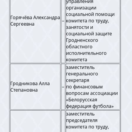
управления
организации
социальной помощи
Горячёва Александра
–
комитета по труду,
Сергеевна
занятости и
социальной защите
Гродненского
областного
исполнительного
комитета
заместитель
генерального
секретаря
Гродникова Алла
–
по финансовым
Степановна
вопросам ассоциации
«Белорусская
федерация футбола»
заместитель
председателя
комитета по труду,