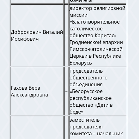
комитета
директор религиозной
миссии
«Благотворительное
католическое
Добролович Виталий
–
общество Каритас»
Иосифович
Гродненской епархии
Римско-католической
Церкви в Республике
Беларусь
председатель
общественного
объединения
Гахова Вера
–
«Белорусское
Александровна
республиканское
общество «Дети в
беде»
заместитель
председателя
комитета – начальник