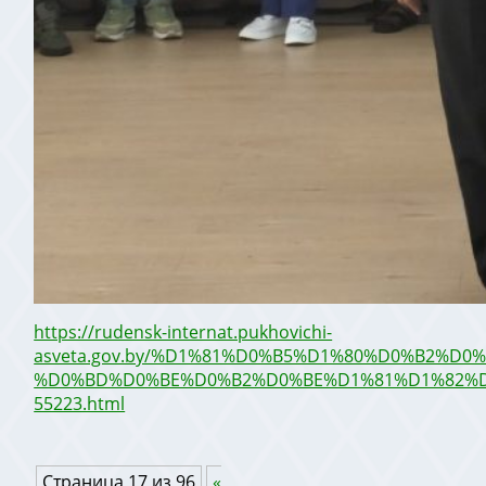
https://rudensk-internat.pukhovichi-
asveta.gov.by/%D1%81%D0%B5%D1%80%D0%B2%D
%D0%BD%D0%BE%D0%B2%D0%BE%D1%81%D1%82%D0
55223.html
Страница 17 из 96
«