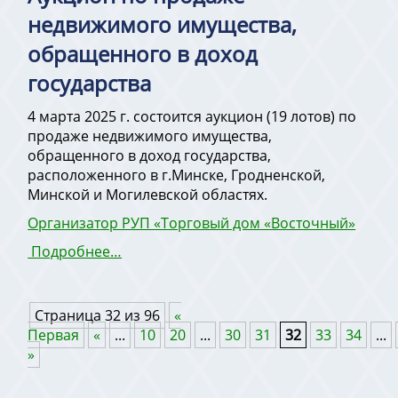
недвижимого имущества,
обращенного в доход
государства
4 марта 2025 г. состоится аукцион (19 лотов) по
продаже недвижимого имущества,
обращенного в доход государства,
расположенного в г.Минске, Гродненской,
Минской и Могилевской областях.
Организатор РУП «Торговый дом «Восточный»
Подробнее…
Страница 32 из 96
«
Первая
«
...
10
20
...
30
31
32
33
34
...
»