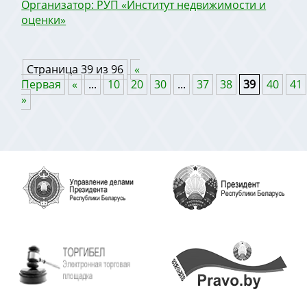
Организатор: РУП «Институт недвижимости и
оценки»
Страница 39 из 96
«
Первая
«
...
10
20
30
...
37
38
39
40
41
»