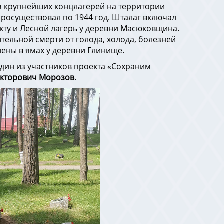
з крупнейших концлагерей на территории
просуществовал по 1944 год. Шталаг включал
кту и Лесной лагерь у деревни Масюковщина.
тельной смерти от голода, холода, болезней
нены в ямах у деревни Глинище.
дин из участников проекта «Сохраним
кторович Морозов
.