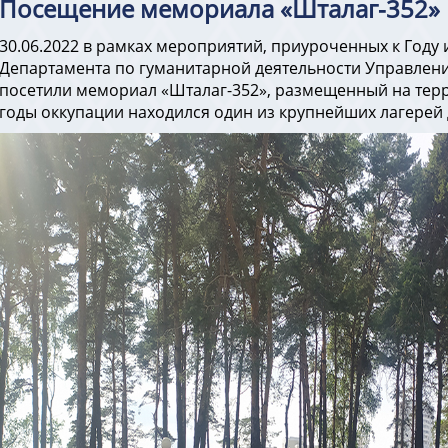
Посещение мемориала «Шталаг-352»
30.06.2022 в рамках мероприятий, приуроченных к Году
Департамента по гуманитарной деятельности Управлен
посетили мемориал «Шталаг-352», размещенный на тер
годы оккупации находился один из крупнейших лагерей