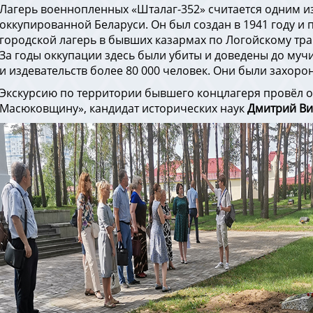
Лагерь военнопленных «Шталаг-352» считается одним и
оккупированной Беларуси. Он был создан в 1941 году и 
городской лагерь в бывших казармах по Логойскому тра
За годы оккупации здесь были убиты и доведены до мучи
и издевательств более 80 000 человек. Они были захоро
Экскурсию по территории бывшего концлагеря провёл о
Масюковщину», кандидат исторических наук
Дмитрий Ви