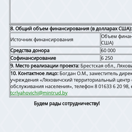
8. Общий объем финансирования (в долларах США)
Объем финан
Источник финансирования
США)
Средства донора
60 000
Софинансирование
6 250
9. Место реализации проекта:
Брестская обл., Ляхо
10. Контактное лицо:
Богдан О.М., заместитель дире
учреждения «Ляховичский территориальный центр
обслуживания населения», телефон 8 01633 6 20 98, e
tcrlyahovichi@mintrud.by
Будем
рады
сотрудничеству
!