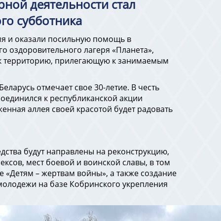
рной деятельности стал
го субботника
мя и оказали посильную помощь в
го оздоровительного лагеря «Планета»,
док территорию, прилегающую к занимаемым
еларусь отмечает свое 30-летие. В честь
соединился к республиканской акции
женная аллея своей красотой будет радовать
дства будут направлены на реконструкцию,
сов, мест боевой и воинской славы, в том
 «Детям – жертвам войны», а также создание
молодежи на базе Кобринского укрепления