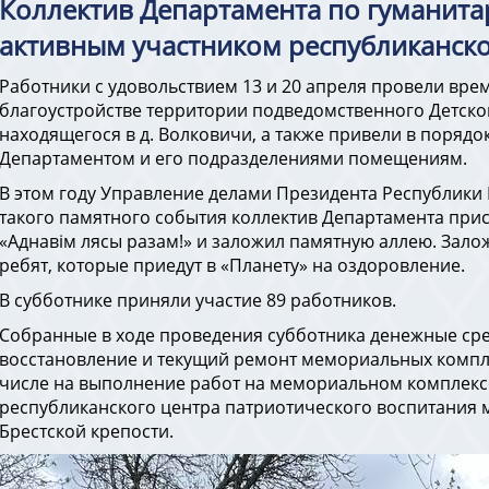
Коллектив Департамента по гуманита
активным участником республиканско
Работники с удовольствием 13 и 20 апреля провели вре
благоустройстве территории подведомственного Детско
находящегося в д. Волковичи, а также привели в поря
Департаментом и его подразделениями помещениям.
В этом году Управление делами Президента Республики Б
такого памятного события коллектив Департамента при
«Аднавім лясы разам!» и заложил памятную аллею. Зало
ребят, которые приедут в «Планету» на оздоровление.
В субботнике приняли участие 89 работников.
Собранные в ходе проведения субботника денежные сре
восстановление и текущий ремонт мемориальных комплек
числе на выполнение работ на мемориальном комплексе
республиканского центра патриотического воспитания 
Брестской крепости.