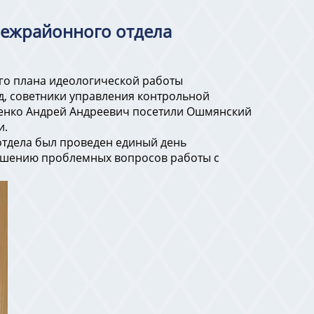
межрайонного отдела
ого плана идеологической работы
д, советники управления контрольной
ренко Андрей Андреевич посетили Ошмянский
и.
отдела был проведен единый день
ешению проблемных вопросов работы с