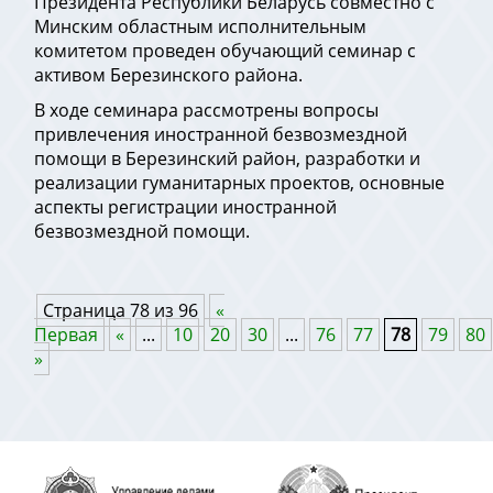
Президента Республики Беларусь совместно с
Минским областным исполнительным
комитетом проведен обучающий семинар с
активом Березинского района.
В ходе семинара рассмотрены вопросы
привлечения иностранной безвозмездной
помощи в Березинский район, разработки и
реализации гуманитарных проектов, основные
аспекты регистрации иностранной
безвозмездной помощи.
Страница 78 из 96
«
Первая
«
...
10
20
30
...
76
77
78
79
80
»